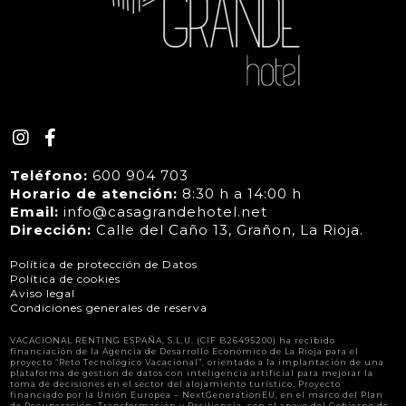
Teléfono:
600 904 703
Horario de atención:
8:30 h a 14:00 h
Email:
info@casagrandehotel.net
Dirección:
Calle del Caño 13, Grañon, La Rioja.
Política de protección de Datos
Política de cookies
Aviso legal
Condiciones generales de reserva
VACACIONAL RENTING ESPAÑA, S.L.U. (CIF B26495200) ha recibido
financiación de la Agencia de Desarrollo Económico de La Rioja para el
proyecto “Reto Tecnológico Vacacional”, orientado a la implantación de una
plataforma de gestión de datos con inteligencia artificial para mejorar la
toma de decisiones en el sector del alojamiento turístico. Proyecto
financiado por la Unión Europea – NextGenerationEU, en el marco del Plan
de Recuperación, Transformación y Resiliencia, con el apoyo del Gobierno de